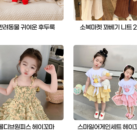
반려동물 귀여운 후두룩
소복마켓 꽈베기 니트 
몰디브원피스 헤이꼬마
스마일어게인세트 헤이