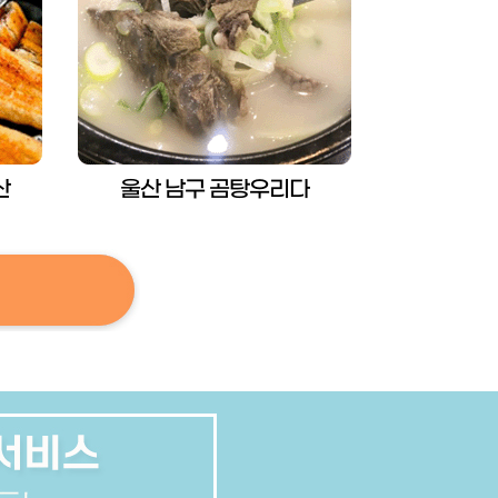
산
울산 남구 곰탕우리다