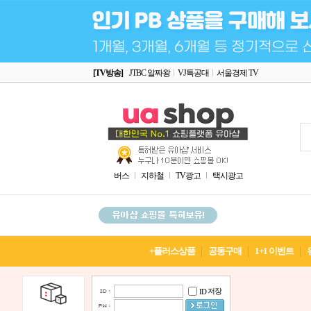
[TV방송]
JTBC 알짜왕
VJ특공대
서울경제 TV
버스
지하철
TV광고
택시광고
+플러스상품
공동구매
1+1 이벤트
저장
ID