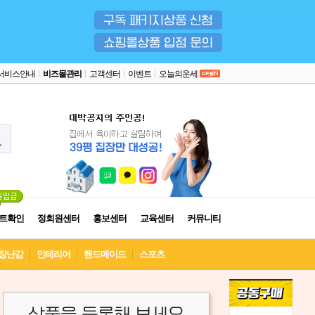
서비스안내
비즈몰관리
고객센터
이벤트
오늘의운세
트확인
정회원센터
홍보센터
교육센터
커뮤니티
장난감
인테리어
핸드메이드
스포츠