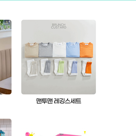
맨투맨 레깅스세트