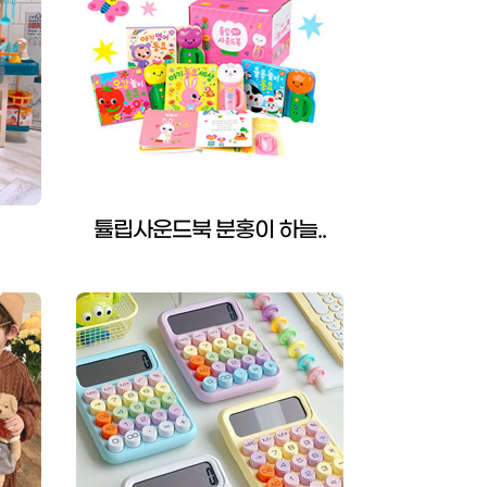
튤립사운드북 분홍이 하늘..