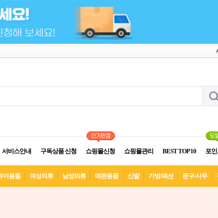
서비스안내
구독상품 신청
쇼핑몰신청
쇼핑몰관리
BEST TOP 10
포인
유아용품
여성의류
남성의류
애완용품
신발
가방/패션
문구/사무