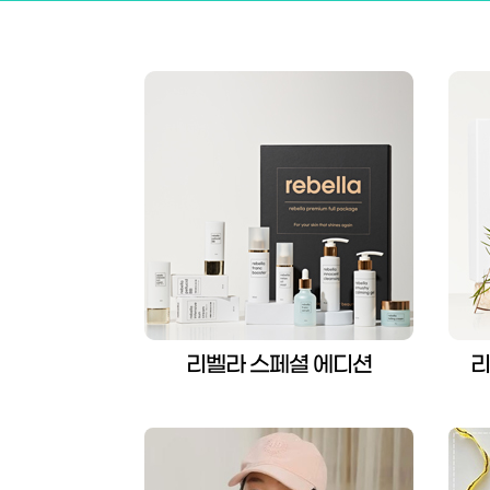
리벨라 스페셜 에디션
리