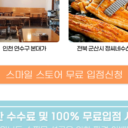
인천 연수구 본대가
전북 군산시 정씨네수