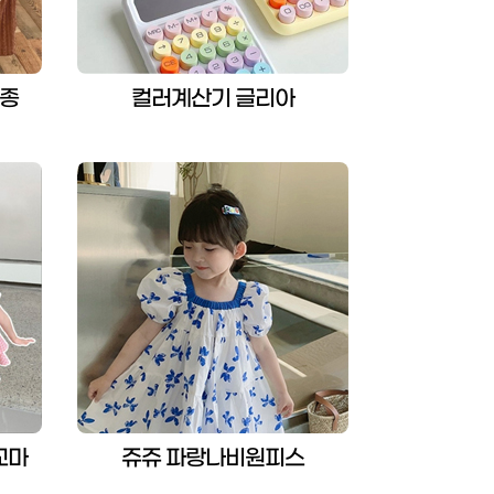
2종
컬러계산기 글리아
꼬마
쥬쥬 파랑나비원피스