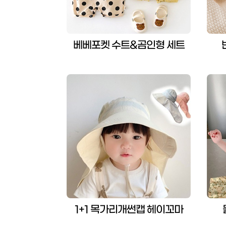
베베포켓 수트&곰인형 세트
1+1 목가리개썬캡 헤이꼬마